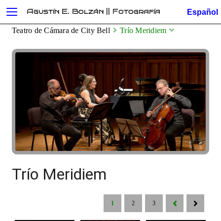
Agustín E. Bolzán || Fotografía
Teatro de Cámara de City Bell
Trío Meridiem
Trío Meridiem
1
2
3